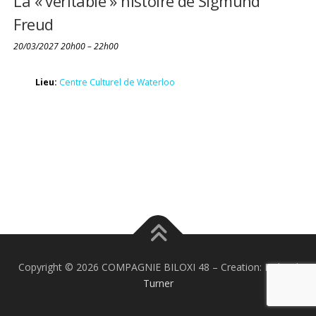
La « véritable » histoire de Sigmund
Freud
20/03/2027 20h00
–
22h00
Lieu:
Centre Culturel de Waterloo
Copyright © 2026 COMPAGNIE BILOXI 48
–
Creation:
Richard
Turner