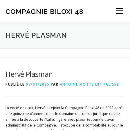
Aller
au
COMPAGNIE BILOXI
48
Menu
contenu
PRÉSENTATION
SPECTACLES
HERVÉ PLASMAN
COURTS MÉTRAGES
AGENDA
CONTACT
Hervé Plasman
PUBLIÉ LE
07/01/2025
PAR
ANTOINE MOTTE DIT FALISSE
Licencié en droit, Hervé a rejoint la Compagnie Biloxi 48 en 2023 après
une quinzaine d’années dans le domaine du conseil juridique et une
année à la découverte l’Italie. Il gère avec plaisir (et oui!) le travail
administratif de la Compagnie. Il s’occupe de la comptabilité au jour le