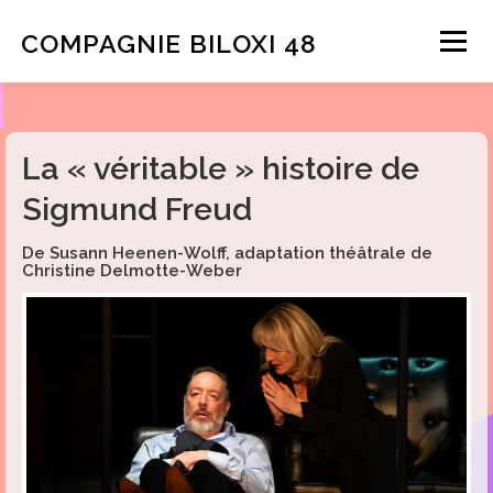
COMPAGNIE BILOXI
48
Menu
PRÉSENTATION
SPECTACLES
La « véritable » histoire de
Sigmund Freud
COURTS MÉTRAGES
AGENDA
CONTACT
De Susann Heenen-Wolff, adaptation théâtrale de
Christine Delmotte-Weber